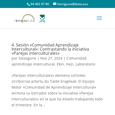
94 402 97 80
herrigune@leioa.eus
4. Sesión «Comunidad Aprendizaje
Intercultural»: Contrastando la iniciativa
«Parejas interculturales»
por
Solasgune
|
Nov 27, 2024
|
Comunidad
aprendizaje intercultural
,
Ekin
,
Hazi
,
Laboratorio
«Parejas interculturales» ekimena sortzeko
zirriborroa aztertu du Talde Eragileak. El Equipo
Motor «Comunidad de Aprendizaje Intercultural»
termina su borrador sobre la iniciativa «Parejas
interculturales» en la que ha estado trabajando todo
el trimestre. En la...