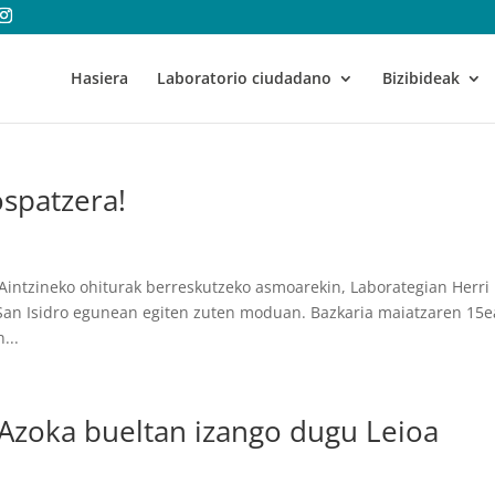
Hasiera
Laboratorio ciudadano
Bizibideak
ospatzera!
Aintzineko ohiturak berreskutzeko asmoarekin, Laborategian Herri
 San Isidro egunean egiten zuten moduan. Bazkaria maiatzaren 15e
...
Azoka bueltan izango dugu Leioa