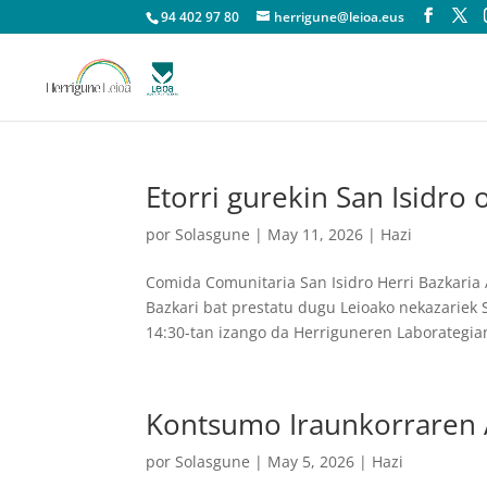
94 402 97 80
herrigune@leioa.eus
Etorri gurekin San Isidro 
por
Solasgune
|
May 11, 2026
|
Hazi
Comida Comunitaria San Isidro Herri Bazkaria 
Bazkari bat prestatu dugu Leioako nekazariek
14:30-tan izango da Herriguneren Laborategian
Kontsumo Iraunkorraren 
por
Solasgune
|
May 5, 2026
|
Hazi