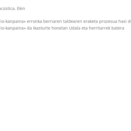
cústica
,
Ekin
zio-kanpaina» erronka berriaren taldearen eraketa prozesua hasi 
zio-kanpaina» da ikasturte honetan Udala eta herritarrek batera