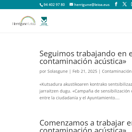
94 402 97 80
herrigune@leioa.eus
Seguimos trabajando en e
contaminación acústica»
por
Solasgune
|
Feb 21, 2025
|
Contaminación
«Kutsadura akustikoaren kontrako sentsibiliz
jarraitzen dugu. «Campaña de sensibilización 
entre la ciudadanía y el Ayuntamiento....
Comenzamos a trabajar en
contaminación acústica»