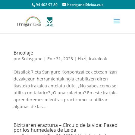
94 402 97 80
herrigune@leioa.eus
Bricolaje
por
Solasgune
|
Ene 31, 2023
|
Hazi
,
Irakaleak
Otsailak 7 eta 9an gure Konpontzaileek etxean izan
dezakegun herramientak nola erabiltzen diren
ikasteko Irakalea antolatu dute. ¿No sabes como se
utiliza un taladro? ¿O una caladora? En este Irakale
aprenderemos mientras practicamos a utilizar
algunas de las...
Bizitzaren eraztuna – Círculo de la vida: Paseo
por los humedales de Leioa