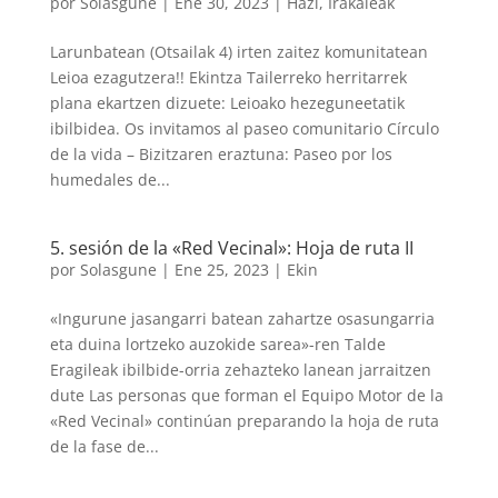
por
Solasgune
|
Ene 30, 2023
|
Hazi
,
Irakaleak
Larunbatean (Otsailak 4) irten zaitez komunitatean
Leioa ezagutzera!! Ekintza Tailerreko herritarrek
plana ekartzen dizuete: Leioako hezeguneetatik
ibilbidea. Os invitamos al paseo comunitario Círculo
de la vida – Bizitzaren eraztuna: Paseo por los
humedales de...
5. sesión de la «Red Vecinal»: Hoja de ruta II
por
Solasgune
|
Ene 25, 2023
|
Ekin
«Ingurune jasangarri batean zahartze osasungarria
eta duina lortzeko auzokide sarea»-ren Talde
Eragileak ibilbide-orria zehazteko lanean jarraitzen
dute Las personas que forman el Equipo Motor de la
«Red Vecinal» continúan preparando la hoja de ruta
de la fase de...