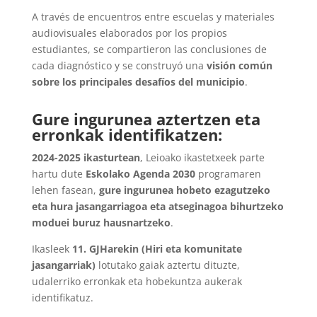
A través de encuentros entre escuelas y materiales
audiovisuales elaborados por los propios
estudiantes, se compartieron las conclusiones de
cada diagnóstico y se construyó una
visión común
sobre los principales desafíos del municipio
.
Gure ingurunea aztertzen eta
erronkak identifikatzen:
2024-2025 ikasturtean
, Leioako ikastetxeek parte
hartu dute
Eskolako Agenda 2030
programaren
lehen fasean,
gure ingurunea hobeto ezagutzeko
eta hura jasangarriagoa eta atseginagoa bihurtzeko
moduei buruz hausnartzeko
.
Ikasleek
11. GJHarekin (Hiri eta komunitate
jasangarriak)
lotutako gaiak aztertu dituzte,
udalerriko erronkak eta hobekuntza aukerak
identifikatuz.