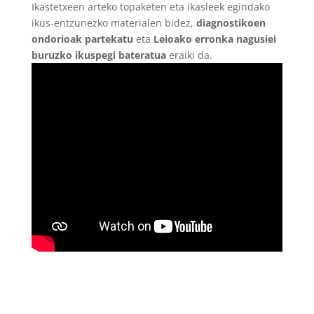
Ikastetxeen arteko topaketen eta ikasleek egindako
ikus-entzunezko materialen bidez,
diagnostikoen
ondorioak partekatu
eta
Leioako erronka nagusiei
buruzko ikuspegi bateratua
eraiki da.