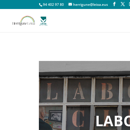
94 402 97 80
herrigune@leioa.eus
LAB