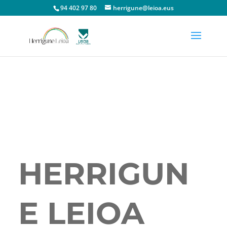
94 402 97 80
herrigune@leioa.eus
HERRIGUN
E LEIOA