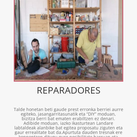
REPARADORES
Talde honetan beti gaude prest erronka berriei aurre
egiteko, jasangarritasunatik eta “DIY” moduan,
bizitza berri bat ematen erabiltzen ez denari.
Adibide moduan, iazko ikasturtean Landare
labtaldeak alanbike bat egitea proposatu ziguten eta
gaur errealitate bat da.Apurtuta dauden tresnak ere
konpontzen ditugu gure posibilitate barruan eta