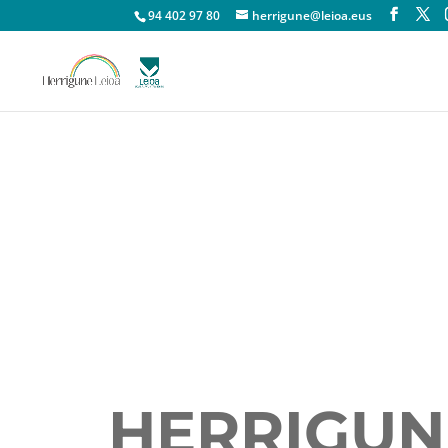
94 402 97 80
herrigune@leioa.eus
HERRIGUN