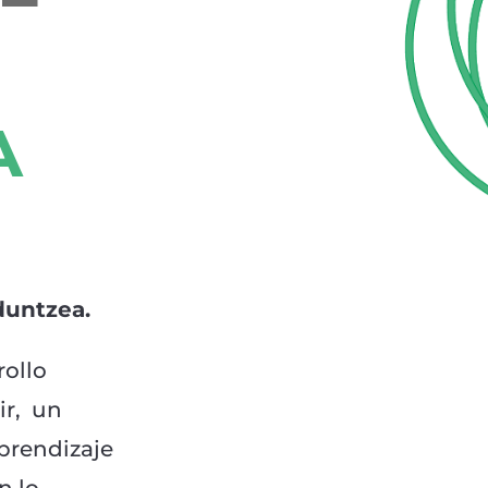
A
duntzea.
rollo
r,
un
prendizaje