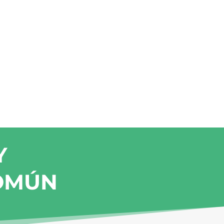
Y
COMÚN