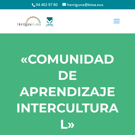
94 402 97 80
herrigune@leioa.eus
«COMUNIDAD
DE
APRENDIZAJE
INTERCULTURA
L»