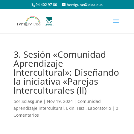
94 402 97 80
herrigune@leioa.eus
3. Sesión «Comunidad
Aprendizaje
Intercultural»: Diseñando
la iniciativa «Parejas
Interculturales (II)
por
Solasgune
|
Nov 19, 2024
|
Comunidad
aprendizaje intercultural
,
Ekin
,
Hazi
,
Laboratorio
|
0
Comentarios