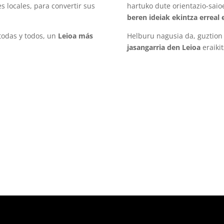
 locales, para convertir sus
hartuko dute orientazio-saio
beren ideiak ekintza erreal 
 todas y todos, un
Leioa más
Helburu nagusia da, guztion
jasangarria den Leioa
eraikit