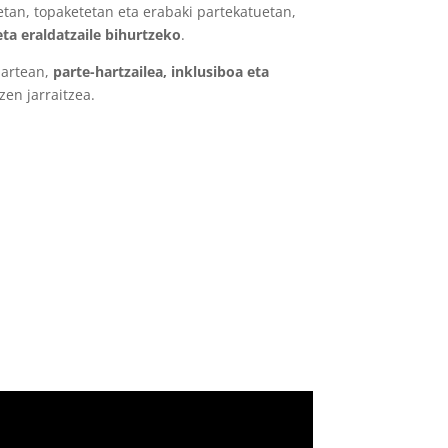
etan, topaketetan eta erabaki partekatuetan,
eta eraldatzaile bihurtzeko
.
 artean,
parte-hartzailea, inklusiboa eta
zen jarraitzea.