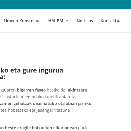
Umeen Konsteilua
HAI-PAI
Noticias
Kontaktua
ko eta gure ingurua
a:
iektuaren
bigarren fasea
hasiko da,
ekintzara
 ikasturtean egindako lanetik abiatuta,
amen zehatzak diseinatuko eta abian jarriko
itatea hobetzeko eta jasangarritasuna
ko beste eragile batzuekin elkarlanean
parte