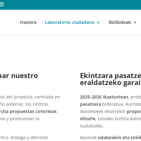
Hasiera
Laboratorio ciudadano
Bizibideak
mar nuestro
Ekintzara pasatze
eraldatzeko garai
se del proyecto, centrada en
2025-2026 ikasturtean
, pro
ño anterior, los centros
pasatzera
bideratua. Aurreko
rcha propuestas concretas
ikastetxeek elkarrekin
propos
ioa y promuevan la
dituzte
, Leioako bizitza-kal
sustatzeko.
tro, diálogo y decisión
Ikasleek
udalarekin eta toki