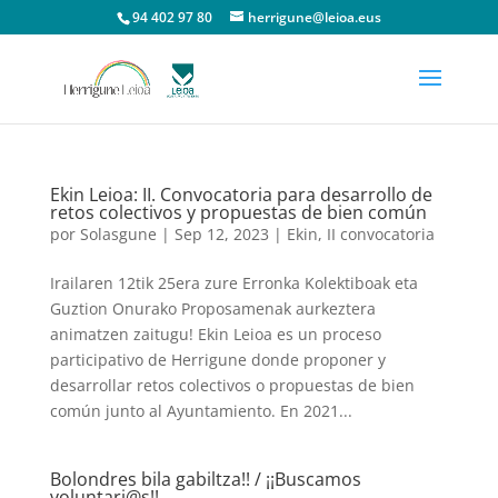
94 402 97 80
herrigune@leioa.eus
Ekin Leioa: II. Convocatoria para desarrollo de
retos colectivos y propuestas de bien común
por
Solasgune
|
Sep 12, 2023
|
Ekin
,
II convocatoria
Irailaren 12tik 25era zure Erronka Kolektiboak eta
Guztion Onurako Proposamenak aurkeztera
animatzen zaitugu! Ekin Leioa es un proceso
participativo de Herrigune donde proponer y
desarrollar retos colectivos o propuestas de bien
común junto al Ayuntamiento. En 2021...
Bolondres bila gabiltza!! / ¡¡Buscamos
voluntari@s!!