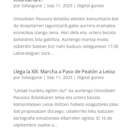
por
Solasgune
|
Sep 11, 2023
|
Digital gunea
Oinezkoen Pausora Ibilaldia ekimen komunitario bat
da leioaztarren laguntzarik gabe aurrera eramatea
ezinezkoa izango zena. Hori dela eta, urtero bezala
bolondres bila gabiltza. Aurtengo martxa modu
ezberdin batean bizi nahi baduzu ostegunean 17:30
Laborategian zure...
Llega la XIX. Marcha a Paso de Peatón a Leioa
por
Solasgune
|
Sep 11, 2023
|
Digital gunea
“Leioak hunkitu egiten du!” da aurtengo Oinezkoen
Pausora Ibilaldiaren leloa eta urtero bezala
komunitatean Leioa ibiltzen hobeto ezagutzeko jolas
bat proposatzen dizuegu: udalerriko leku batzuen
kartografia emozionala elkarrekin egitea. El 16 de
septiembre vuelve a...