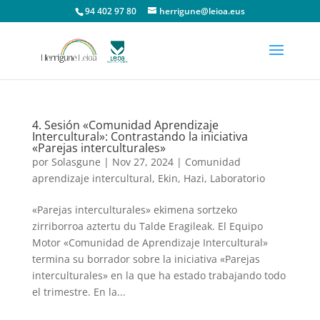
94 402 97 80
herrigune@leioa.eus
4. Sesión «Comunidad Aprendizaje
Intercultural»: Contrastando la iniciativa
«Parejas interculturales»
por
Solasgune
|
Nov 27, 2024
|
Comunidad
aprendizaje intercultural
,
Ekin
,
Hazi
,
Laboratorio
«Parejas interculturales» ekimena sortzeko
zirriborroa aztertu du Talde Eragileak. El Equipo
Motor «Comunidad de Aprendizaje Intercultural»
termina su borrador sobre la iniciativa «Parejas
interculturales» en la que ha estado trabajando todo
el trimestre. En la...