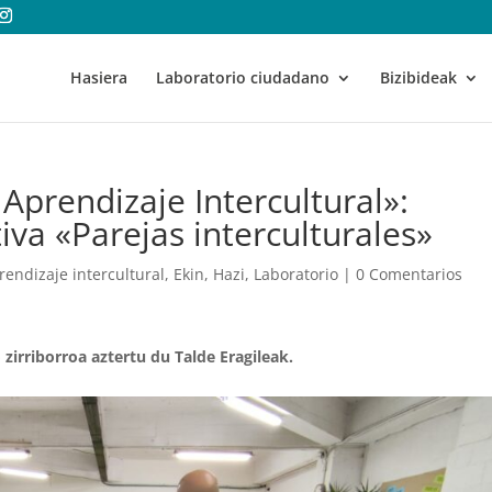
Hasiera
Laboratorio ciudadano
Bizibideak
Aprendizaje Intercultural»:
iva «Parejas interculturales»
endizaje intercultural
,
Ekin
,
Hazi
,
Laboratorio
|
0 Comentarios
zirriborroa aztertu du Talde Eragileak.