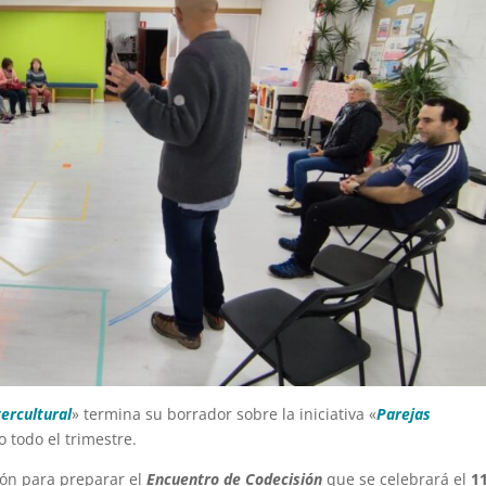
ercultural
» termina su borrador sobre la iniciativa «
Parejas
 todo el trimestre.
ión para preparar el
Encuentro de Codecisión
que se celebrará el
1