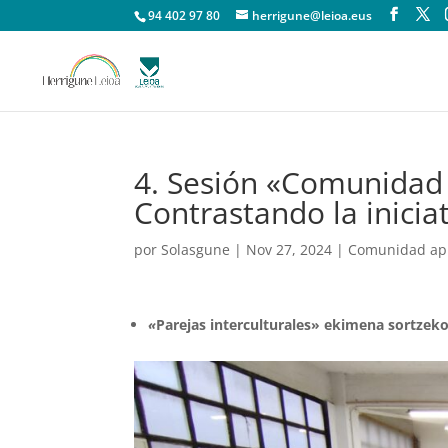
94 402 97 80
herrigune@leioa.eus
4. Sesión «Comunidad 
Contrastando la iniciat
por
Solasgune
|
Nov 27, 2024
|
Comunidad apr
«
Parejas interculturales» ekimena sortzeko 