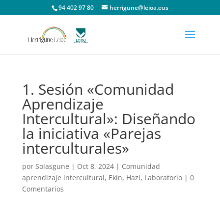
94 402 97 80
herrigune@leioa.eus
1. Sesión «Comunidad
Aprendizaje
Intercultural»: Diseñando
la iniciativa «Parejas
interculturales»
por
Solasgune
|
Oct 8, 2024
|
Comunidad
aprendizaje intercultural
,
Ekin
,
Hazi
,
Laboratorio
|
0
Comentarios