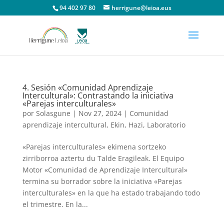
94 402 97 80
herrigune@leioa.eus
4. Sesión «Comunidad Aprendizaje
Intercultural»: Contrastando la iniciativa
«Parejas interculturales»
por
Solasgune
|
Nov 27, 2024
|
Comunidad
aprendizaje intercultural
,
Ekin
,
Hazi
,
Laboratorio
«Parejas interculturales» ekimena sortzeko
zirriborroa aztertu du Talde Eragileak. El Equipo
Motor «Comunidad de Aprendizaje Intercultural»
termina su borrador sobre la iniciativa «Parejas
interculturales» en la que ha estado trabajando todo
el trimestre. En la...