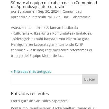
Súmate al equipo de trabajo de la «Comunidad
de Aprendizaje Intercultural»
por
Solasgune
|
Sep 30, 2024
|
Comunidad
aprendizaje intercultural
,
Ekin
,
Hazi
,
Laboratorio
Asteazkenean, urriak 2, lanean hasiko da
«Kulturarteko Ikaskuntza Komunitatea» lantaldea.
Taldera gehitu nahi bazara 17:00 elkartuko gara
Herriguneren Laborategian (Iturriondo K,10º
zenbakia 2. eskuma) Este miércoles retomamos el
trabajo del Equipo Motor de la...
« Entradas más antiguas
Entradas recientes
Etorri gurekin San Isidro ospatzera!
Kontsumo Iraunkorraren Azoka bueltan izango dugu