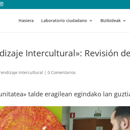
Hasiera
Laboratorio ciudadano
Bizibideak
zaje Intercultural»: Revisión d
ndizaje intercultural
|
0 Comentarios
nitatea» talde eragilean egindako lan guzti