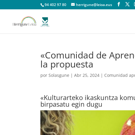
94 402 97 80
herrigune@leioa.eus
«Comunidad de Aprendi
la propuesta
por
Solasgune
|
Abr 25, 2024
|
Comunidad apre
«Kulturarteko ikaskuntza komu
birpasatu egin dugu