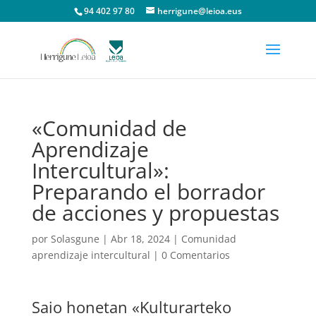
94 402 97 80
herrigune@leioa.eus
«Comunidad de
Aprendizaje
Intercultural»:
Preparando el borrador
de acciones y propuestas
por
Solasgune
|
Abr 18, 2024
|
Comunidad
aprendizaje intercultural
|
0 Comentarios
Saio honetan «Kulturarteko