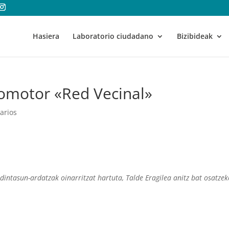
Hasiera
Laboratorio ciudadano
Bizibideak
romotor «Red Vecinal»
arios
dintasun-ardatzak oinarritzat hartuta, Talde Eragilea anitz bat osatze