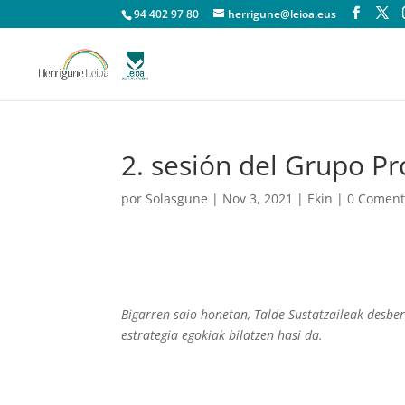
94 402 97 80
herrigune@leioa.eus
2. sesión del Grupo P
por
Solasgune
|
Nov 3, 2021
|
Ekin
|
0 Coment
Bigarren saio honetan, Talde Sustatzaileak desber
estrategia egokiak bilatzen hasi da.