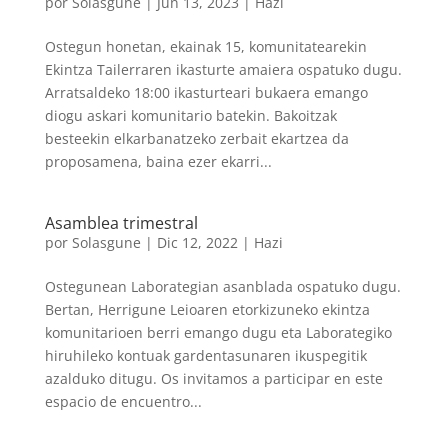
por
Solasgune
|
Jun 13, 2023
|
Hazi
Ostegun honetan, ekainak 15, komunitatearekin
Ekintza Tailerraren ikasturte amaiera ospatuko dugu.
Arratsaldeko 18:00 ikasturteari bukaera emango
diogu askari komunitario batekin. Bakoitzak
besteekin elkarbanatzeko zerbait ekartzea da
proposamena, baina ezer ekarri...
Asamblea trimestral
por
Solasgune
|
Dic 12, 2022
|
Hazi
Ostegunean Laborategian asanblada ospatuko dugu.
Bertan, Herrigune Leioaren etorkizuneko ekintza
komunitarioen berri emango dugu eta Laborategiko
hiruhileko kontuak gardentasunaren ikuspegitik
azalduko ditugu. Os invitamos a participar en este
espacio de encuentro...