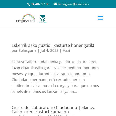
94 402 97 80
herrigune@leioa.eus
Eskerrik asko guztioi ikasturte honengatik!
por
Solasgune
|
Jul 4, 2023
|
Hazi
Ekintza Tailerra udan itxita geldituko da. Irailaren
14an elkar ikusiko gara! Nos despedimos por unos
meses, ya que durante el verano Laboratorio
Ciudadano permanecerá cerrado, pero en
septiembre volvemos a la carga y para que no nos
echéis de menos os lanzamos ya un...
Cierre del Laboratorio Ciudadano | Ekintza
Tailerraren ikasturte amaiera