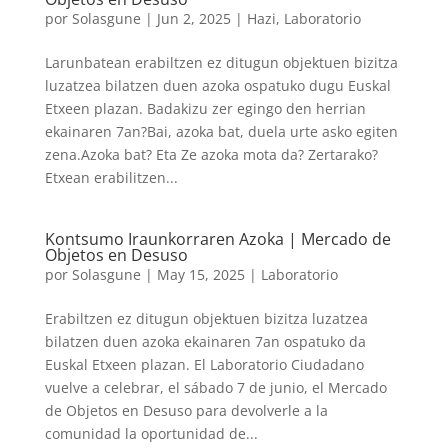
por
Solasgune
|
Jun 2, 2025
|
Hazi
,
Laboratorio
Larunbatean erabiltzen ez ditugun objektuen bizitza
luzatzea bilatzen duen azoka ospatuko dugu Euskal
Etxeen plazan. Badakizu zer egingo den herrian
ekainaren 7an?Bai, azoka bat, duela urte asko egiten
zena.Azoka bat? Eta Ze azoka mota da? Zertarako?
Etxean erabilitzen...
Kontsumo Iraunkorraren Azoka | Mercado de
Objetos en Desuso
por
Solasgune
|
May 15, 2025
|
Laboratorio
Erabiltzen ez ditugun objektuen bizitza luzatzea
bilatzen duen azoka ekainaren 7an ospatuko da
Euskal Etxeen plazan. El Laboratorio Ciudadano
vuelve a celebrar, el sábado 7 de junio, el Mercado
de Objetos en Desuso para devolverle a la
comunidad la oportunidad de...