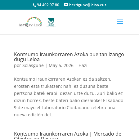
94 402 97 80
herrigune@leioa.eus
Kontsumo Iraunkorraren Azoka bueltan izango
dugu Leioa
por
Solasgune
|
May 5, 2026
|
Hazi
Kontsumo Iraunkorraren Azokan ez da saltzen,
erosten ezta trukatzen: nahi ez duzuna beste
pertsona batek erabil dezan uzte duzu. Zuri balio ez
dizun horrek, beste bateri balio diezaioke! El sábado
9 de mayo el Laboratorio Ciudadano celebra una
nueva edición del...
Kontsumo Iraunkorraren Azoka | Mercado de
Objetos en Desuso