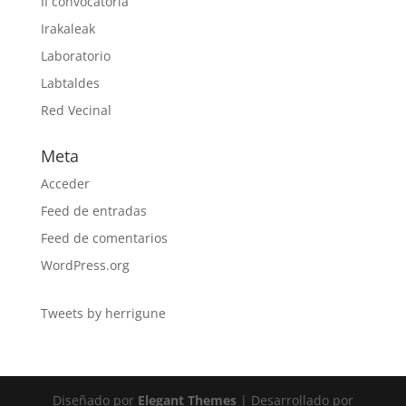
II convocatoria
Irakaleak
Laboratorio
Labtaldes
Red Vecinal
Meta
Acceder
Feed de entradas
Feed de comentarios
WordPress.org
Tweets by herrigune
Diseñado por
Elegant Themes
| Desarrollado por