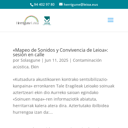
94 402 97 80
herrigune@leioa.eus
«Mapeo de Sonidos y Convivencia de Leioa»:
sesión en calle
por
Solasgune
|
Jun 11, 2025
|
Contaminación
acústica
,
Ekin
«Kutsadura akustikoaren kontrako sentsibilizazio-
kanpaina» erronkaren Tale Eragileak Leioako soinuak
aztertzeari ekin dio Aurreko saioan egindako
«Soinuen mapa»-ren informaziotik abiatuta,
herritarrak kalera atera dira. Aztertutako ibilbidea
hurrengoa izan da:...