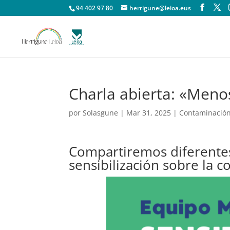
94 402 97 80
herrigune@leioa.eus
Charla abierta: «Meno
por
Solasgune
|
Mar 31, 2025
|
Contaminación
Compartiremos diferentes 
sensibilización sobre la 