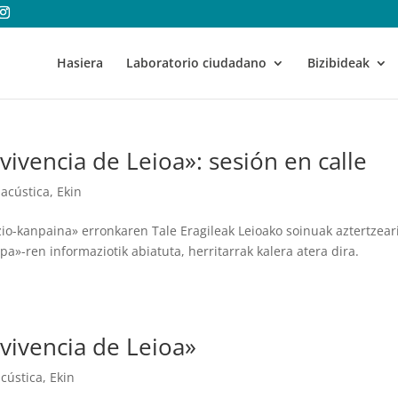
Hasiera
Laboratorio ciudadano
Bizibideak
vencia de Leioa»: sesión en calle
acústica
,
Ekin
zio-kanpaina» erronkaren Tale Eragileak Leioako soinuak aztertzear
»-ren informaziotik abiatuta, herritarrak kalera atera dira.
ivencia de Leioa»
cústica
,
Ekin