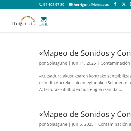
94 402 97 80
herrigune@leioa.eus
«Mapeo de Sonidos y Convi
por
Solasgune
|
Jun 11, 2025
|
Contaminación 
«Kutsadura akustikoaren kontrako sentsibiliza
ekin dio Aurreko saioan egindako «Soinuen mapa
Aztertutako ibilbidea hurrengoa izan da:...
«Mapeo de Sonidos y Conv
por
Solasgune
|
Jun 5, 2025
|
Contaminación a