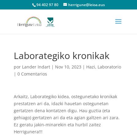
94 402 97 80
herrigune@leioa.eus
Laborategiko kronikak
por
Lander Indart
|
Nov 10, 2023
|
Hazi
,
Laboratorio
|
0 Comentarios
Arkaitz, Laborategiko kidea, ostegunetako kronikak
prestatzen ari da, idazki hauetan ostegunetan
gertatzen dena kontatzen digu. Hau guztia (eta
gehiago) gertatzen ari da eta agian galtzen ari zara.
Ez geratu jakin-minarekin eta hurbil zaitez
Herrigunera!!!