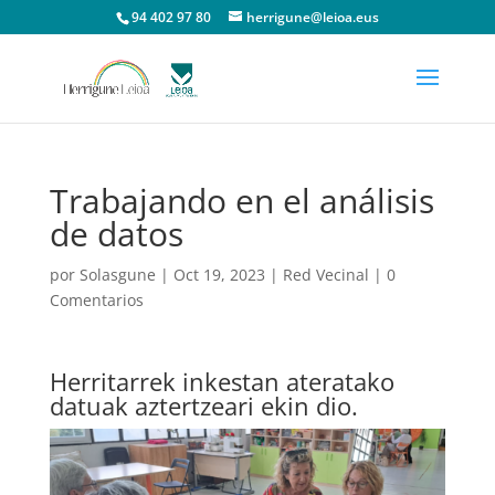
94 402 97 80
herrigune@leioa.eus
Trabajando en el análisis
de datos
por
Solasgune
|
Oct 19, 2023
|
Red Vecinal
|
0
Comentarios
Herritarrek inkestan ateratako
datuak aztertzeari ekin dio.