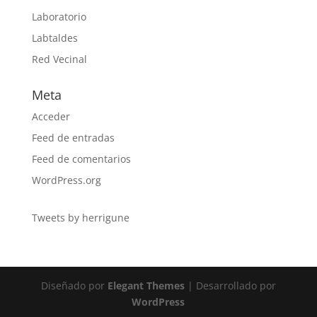
Laboratorio
Labtaldes
Red Vecinal
Meta
Acceder
Feed de entradas
Feed de comentarios
WordPress.org
Tweets by herrigune
Diseñado por
Elegant Themes
| Desarrollado por
WordPress