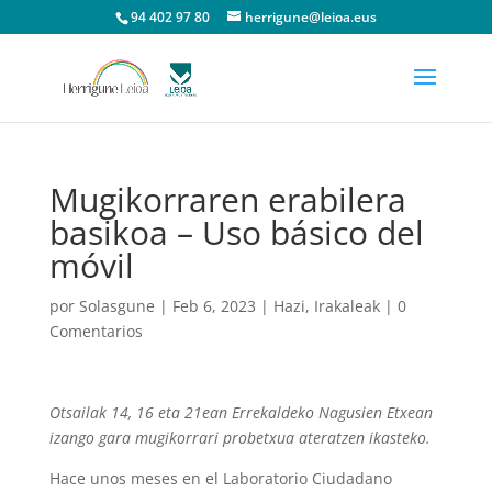
94 402 97 80
herrigune@leioa.eus
Mugikorraren erabilera
basikoa – Uso básico del
móvil
por
Solasgune
|
Feb 6, 2023
|
Hazi
,
Irakaleak
|
0
Comentarios
Otsailak 14, 16 eta 21ean Errekaldeko Nagusien Etxean
izango gara mugikorrari probetxua ateratzen ikasteko.
Hace unos meses en el Laboratorio Ciudadano