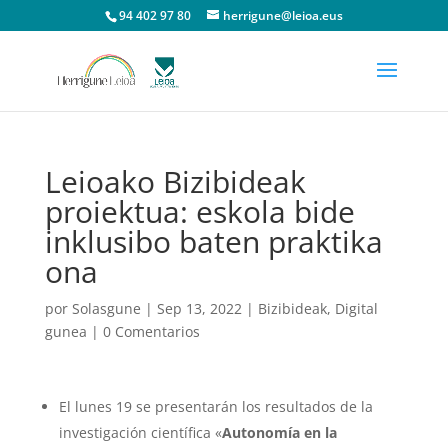
94 402 97 80
herrigune@leioa.eus
Leioako Bizibideak
proiektua: eskola bide
inklusibo baten praktika
ona
por
Solasgune
|
Sep 13, 2022
|
Bizibideak
,
Digital
gunea
|
0 Comentarios
El lunes 19 se presentarán los resultados de la
investigación científica «
Autonomía en la