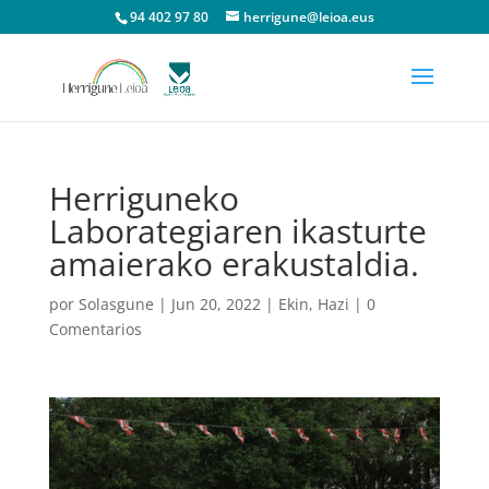
94 402 97 80
herrigune@leioa.eus
Herriguneko
Laborategiaren ikasturte
amaierako erakustaldia.
por
Solasgune
|
Jun 20, 2022
|
Ekin
,
Hazi
|
0
Comentarios