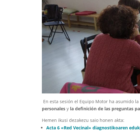
En esta sesión el Equipo Motor ha asumido la
personales
y
la definición de las preguntas p
Hemen ikusi dezakezu saio honen akta:
Acta 6 «Red Vecinal» diagnostikoaren eduk