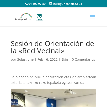
94 402 97 80
herrigune@leioa.eus
Sesión de Orientación de
la «Red Vecinal»
por
Solasgune
|
Feb 16, 2022
|
Ekin
|
0 Comentarios
Saio honen helburua herritarren eta udalaren artean
azterketa tekniko-rako topaketa egitea izan da