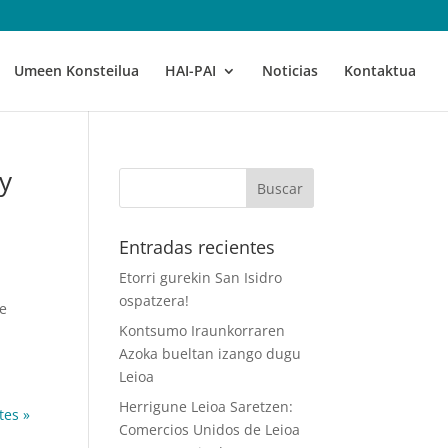
Umeen Konsteilua
HAI-PAI
Noticias
Kontaktua
 y
Entradas recientes
Etorri gurekin San Isidro
ospatzera!
de
Kontsumo Iraunkorraren
Azoka bueltan izango dugu
Leioa
Herrigune Leioa Saretzen:
tes »
Comercios Unidos de Leioa