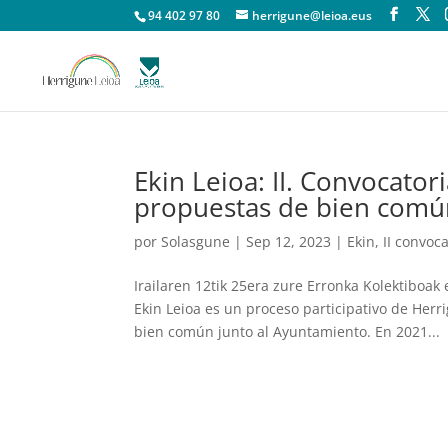
94 402 97 80
herrigune@leioa.eus
Ekin Leioa: II. Convocator
propuestas de bien comú
por
Solasgune
|
Sep 12, 2023
|
Ekin
,
II convoc
Irailaren 12tik 25era zure Erronka Kolektibo
Ekin Leioa es un proceso participativo de Herr
bien común junto al Ayuntamiento. En 2021...