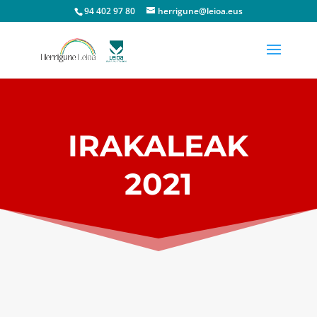
94 402 97 80
herrigune@leioa.eus
IRAKALEAK
2021