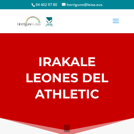
94 402 97 80
herrigune@leioa.eus
IRAKALE
LEONES DEL
ATHLETIC