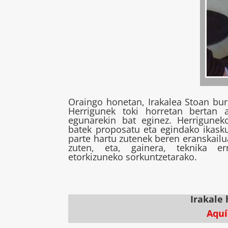
Oraingo honetan, Irakalea Stoan bur
Herrigunek toki horretan bertan a
egunarekin bat eginez. Herrigunek
batek proposatu eta egindako ikask
parte hartu zutenek beren eranskailu
zuten, eta, gainera, teknika e
etorkizuneko sorkuntzetarako.
Irakale
Aquí