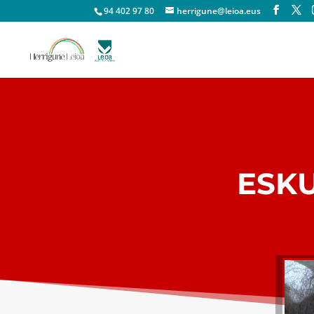
94 402 97 80
herrigune@leioa.eus
ESK