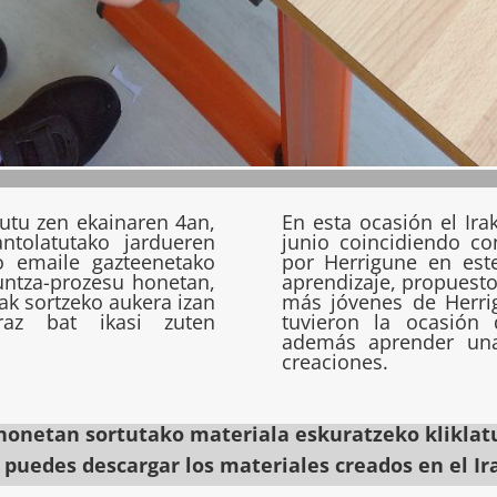
utu zen ekainaren 4an,
En esta ocasión el Ira
ntolatutako jardueren
junio coincidiendo co
o emaile gazteenetako
por Herrigune en est
untza-prozesu honetan,
aprendizaje, propuesto
ak sortzeko aukera izan
más jóvenes de Herrig
rraz bat ikasi zuten
tuvieron la ocasión
además aprender una 
creaciones.
 honetan sortutako materiala eskuratzeko klikla
puedes descargar los materiales creados en el Ir