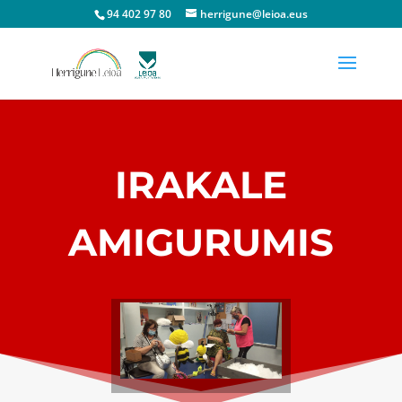
94 402 97 80
herrigune@leioa.eus
IRAKALE
AMIGURUMIS