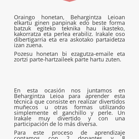
Oraingo honetan, Behargintza Leioan
elkartu ginen panpinak edo beste forma
batzuk egiteko teknika hau ikasteko,
kakorratza eta perlea erabiliz. Irakale oso
dibertigarria eta era askotako partaidetza
izan zuena.
Pozesu honetan bi ezagutza-emaile eta
zortzi parte-hartzaileek parte hartu zuten.
En esta ocasión nos juntamos en
Behargintza Leioa para aprender esta
técnica que consiste en realizar divertidos
muñecos u otras formas utilizando
simplemente el ganchillo y perle. Un
Irakale muy divertido y con una
participación de lo más diversa.
Para este proceso de aprendizaje
contamos con 2 donantes y 8