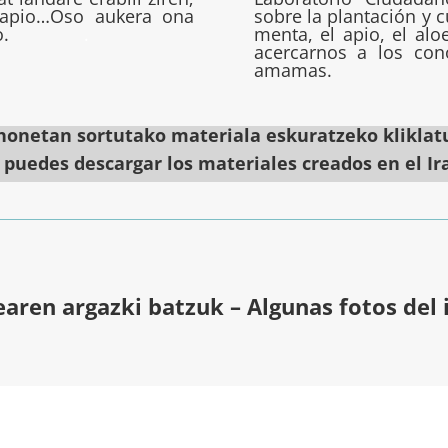
, apio…Oso aukera ona
sobre la plantación y 
gutzeko.
.
menta, el apio, el al
acercarnos a los con
amamas.
 honetan sortutako materiala eskuratzeko klikla
puedes descargar los materiales creados en el Ir
earen argazki batzuk – Algunas fotos del 