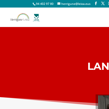
94 402 97 80
herrigune@leioa.eus
LAN