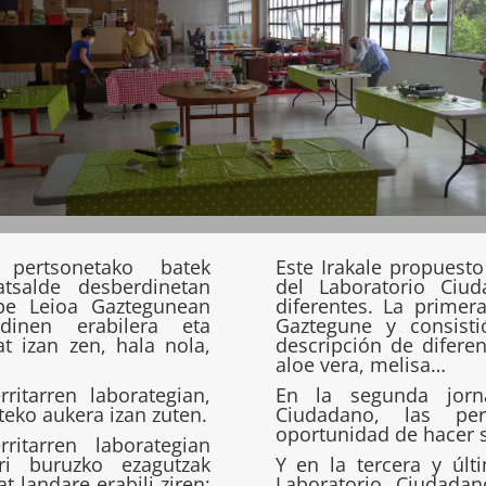
 pertsonetako batek
Este Irakale propuest
tsalde desberdinetan
del Laboratorio Ciu
pe Leioa Gaztegunean
diferentes. La primer
inen erabilera eta
Gaztegune y consist
t izan zen, hala nola,
descripción de difere
aloe vera, melisa…
ritarren laborategian,
En la segunda jorn
teko aukera izan zuten.
Ciudadano, las per
oportunidad de hacer 
ritarren laborategian
ri buruzko ezagutzak
Y en la tercera y últ
t landare erabili ziren;
Laboratorio Ciudada