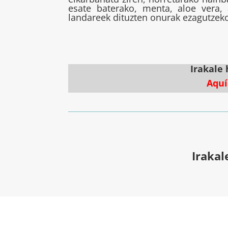
esate baterako, menta, aloe vera
landareek dituzten onurak eza
Irakale
Aquí
Irakal