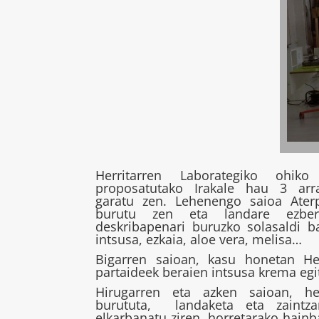
Herritarren Laborategiko ohiko
proposatutako Irakale hau 3 arra
garatu zen. Lehenengo saioa Ater
burutu zen eta landare ezberd
deskribapenari buruzko solasaldi ba
intsusa, ezkaia, aloe vera, melisa…
Bigarren saioan, kasu honetan Her
partaideek beraien intsusa krema egi
Hirugarren eta azken saioan, her
burututa, landaketa eta zaintza
elkarbanatu ziren, horretarako hainba