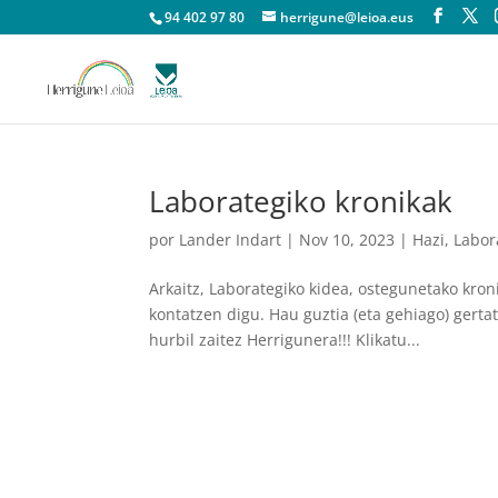
94 402 97 80
herrigune@leioa.eus
Laborategiko kronikak
por
Lander Indart
|
Nov 10, 2023
|
Hazi
,
Labor
Arkaitz, Laborategiko kidea, ostegunetako kro
kontatzen digu. Hau guztia (eta gehiago) gertat
hurbil zaitez Herrigunera!!! Klikatu...