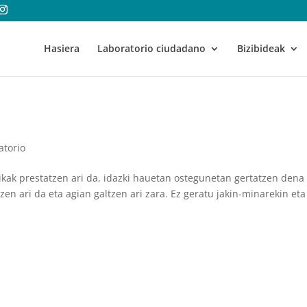
Hasiera
Laboratorio ciudadano
Bizibideak
atorio
nikak prestatzen ari da, idazki hauetan ostegunetan gertatzen dena
zen ari da eta agian galtzen ari zara. Ez geratu jakin-minarekin eta