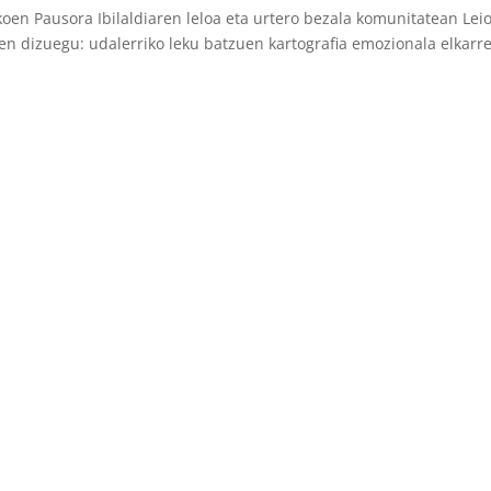
koen Pausora Ibilaldiaren leloa eta urtero bezala komunitatean Lei
en dizuegu: udalerriko leku batzuen kartografia emozionala elkarr