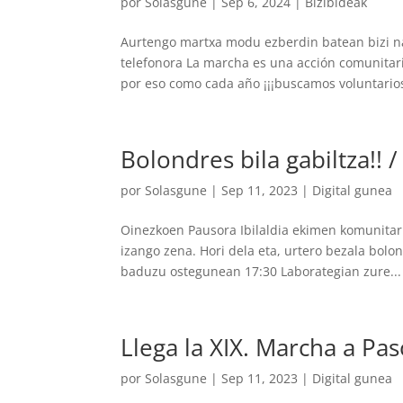
por
Solasgune
|
Sep 6, 2024
|
Bizibideak
Aurtengo martxa modu ezberdin batean bizi na
telefonora La marcha es una acción comunitaria
por eso como cada año ¡¡¡buscamos voluntarios
Bolondres bila gabiltza!! 
por
Solasgune
|
Sep 11, 2023
|
Digital gunea
Oinezkoen Pausora Ibilaldia ekimen komunitari
izango zena. Hori dela eta, urtero bezala bol
baduzu ostegunean 17:30 Laborategian zure...
Llega la XIX. Marcha a Pa
por
Solasgune
|
Sep 11, 2023
|
Digital gunea