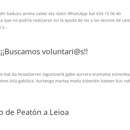
hi baduzu anima zaitez eta idatzi WhatsApp bat 654 15 06 40
 que no podría realizarse sin la ayuda de las y los vecinos de Leio
 y...
/ ¡¡Buscamos voluntari@s!!
o bat da leioaztarren laguntzarik gabe aurrera eramatea ezinezko
ondres bila gabiltza. Aurtengo martxa modu ezberdin batean bizi na
so de Peatón a Leioa