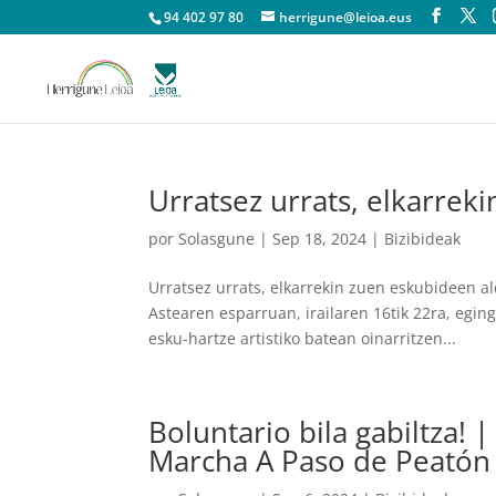
94 402 97 80
herrigune@leioa.eus
Urratsez urrats, elkarrek
por
Solasgune
|
Sep 18, 2024
|
Bizibideak
Urratsez urrats, elkarrekin zuen eskubideen 
Astearen esparruan, irailaren 16tik 22ra, egi
esku-hartze artistiko batean oinarritzen...
Boluntario bila gabiltza! 
Marcha A Paso de Peatón