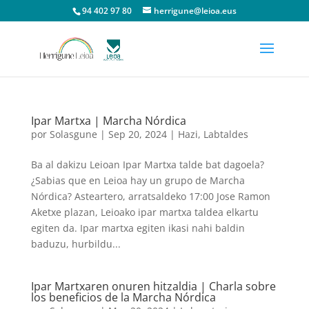
94 402 97 80
herrigune@leioa.eus
Ipar Martxa | Marcha Nórdica
por
Solasgune
|
Sep 20, 2024
|
Hazi
,
Labtaldes
Ba al dakizu Leioan Ipar Martxa talde bat dagoela?
¿Sabias que en Leioa hay un grupo de Marcha
Nórdica? Asteartero, arratsaldeko 17:00 Jose Ramon
Aketxe plazan, Leioako ipar martxa taldea elkartu
egiten da. Ipar martxa egiten ikasi nahi baldin
baduzu, hurbildu...
Ipar Martxaren onuren hitzaldia | Charla sobre
los beneficios de la Marcha Nórdica