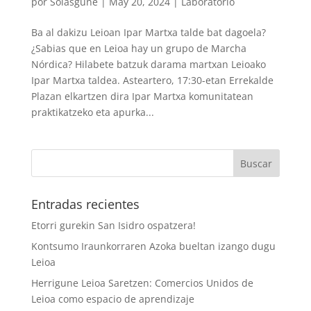
por
Solasgune
|
May 20, 2024
|
Laboratorio
Ba al dakizu Leioan Ipar Martxa talde bat dagoela?
¿Sabias que en Leioa hay un grupo de Marcha
Nórdica? Hilabete batzuk darama martxan Leioako
Ipar Martxa taldea. Asteartero, 17:30-etan Errekalde
Plazan elkartzen dira Ipar Martxa komunitatean
praktikatzeko eta apurka...
Entradas recientes
Etorri gurekin San Isidro ospatzera!
Kontsumo Iraunkorraren Azoka bueltan izango dugu
Leioa
Herrigune Leioa Saretzen: Comercios Unidos de
Leioa como espacio de aprendizaje