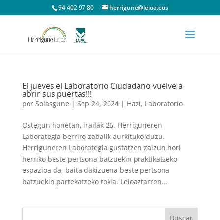
94 402 97 80
herrigune@leioa.eus
El jueves el Laboratorio Ciudadano vuelve a
abrir sus puertas!!!
por
Solasgune
|
Sep 24, 2024
|
Hazi
,
Laboratorio
Ostegun honetan, irailak 26, Herriguneren
Laborategia berriro zabalik aurkituko duzu.
Herriguneren Laborategia gustatzen zaizun hori
herriko beste pertsona batzuekin praktikatzeko
espazioa da, baita dakizuena beste pertsona
batzuekin partekatzeko tokia. Leioaztarren...