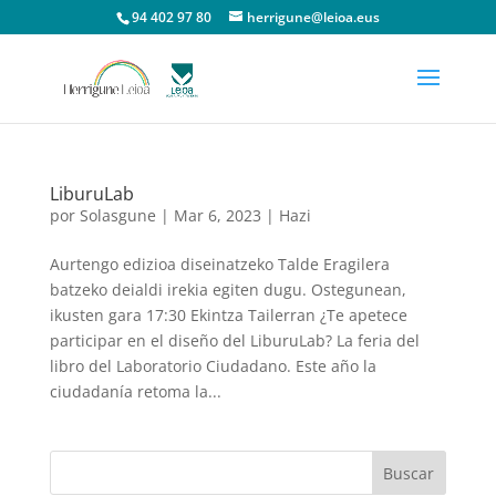
94 402 97 80
herrigune@leioa.eus
LiburuLab
por
Solasgune
|
Mar 6, 2023
|
Hazi
Aurtengo edizioa diseinatzeko Talde Eragilera
batzeko deialdi irekia egiten dugu. Ostegunean,
ikusten gara 17:30 Ekintza Tailerran ¿Te apetece
participar en el diseño del LiburuLab? La feria del
libro del Laboratorio Ciudadano. Este año la
ciudadanía retoma la...