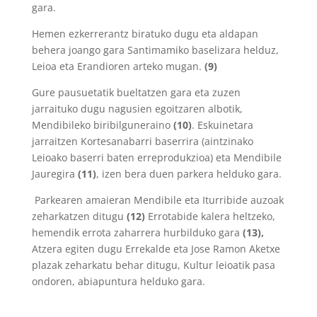
gara.
Hemen ezkerrerantz biratuko dugu eta aldapan
behera joango gara Santimamiko baselizara helduz,
Leioa eta Erandioren arteko mugan.
(9)
Gure pausuetatik bueltatzen gara eta zuzen
jarraituko dugu nagusien egoitzaren albotik,
Mendibileko biribilguneraino
(10)
. Eskuinetara
jarraitzen Kortesanabarri baserrira (aintzinako
Leioako baserri baten erreprodukzioa) eta Mendibile
Jauregira
(11)
, izen bera duen parkera helduko gara.
Parkearen amaieran Mendibile eta Iturribide auzoak
zeharkatzen ditugu
(12)
Errotabide kalera heltzeko,
hemendik errota zaharrera hurbilduko gara
(13),
Atzera egiten dugu Errekalde eta Jose Ramon Aketxe
plazak zeharkatu behar ditugu, Kultur leioatik pasa
ondoren, abiapuntura helduko gara.