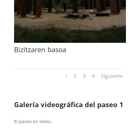
Bizitzaren basoa
1
2
3
4
Siguiente
Galería videográfica del paseo 1
El paseo en vídeo.