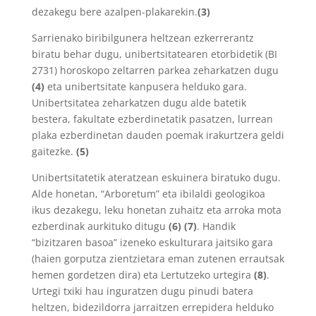
dezakegu bere azalpen-plakarekin.
(3)
Sarrienako biribilgunera heltzean ezkerrerantz
biratu behar dugu, unibertsitatearen etorbidetik (BI
2731) horoskopo zeltarren parkea zeharkatzen dugu
(4)
eta unibertsitate kanpusera helduko gara.
Unibertsitatea zeharkatzen dugu alde batetik
bestera, fakultate ezberdinetatik pasatzen, lurrean
plaka ezberdinetan dauden poemak irakurtzera geldi
gaitezke.
(5)
Unibertsitatetik ateratzean eskuinera biratuko dugu.
Alde honetan, “Arboretum” eta ibilaldi geologikoa
ikus dezakegu, leku honetan zuhaitz eta arroka mota
ezberdinak aurkituko ditugu
(6) (7)
. Handik
“bizitzaren basoa” izeneko eskulturara jaitsiko gara
(haien gorputza zientzietara eman zutenen errautsak
hemen gordetzen dira) eta Lertutzeko urtegira
(8)
.
Urtegi txiki hau inguratzen dugu pinudi batera
heltzen, bidezildorra jarraitzen errepidera helduko