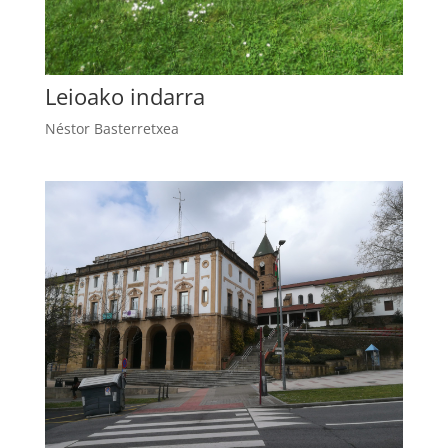
Leioako indarra
Néstor Basterretxea