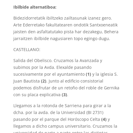
Ibilbide alternatiboa:
Bidezidorretatik ibiltzeko zailtasunak izanez gero.
Arte Ederretako fakultatearen ondotik Santxoeneatik
jaisten den asfaltatutako pista har dezakegu, Behera
jarraitzen ibilbide nagusiaren topo egingo dugu.
CASTELLANO:
Salida del Obelisco. Cruzamos la Avanzada y
subimos por la Avda. Elexalde pasando
sucesivamente por el ayuntamiento
(1)
y la iglesia S.
Juan Bautista
(2)
. Junto al edificio consistorial
podemos disfrutar de un retoño del roble de Gernika
con su placa explicativa
(3)
.
Llegamos a la rotonda de Sarriena para girar a la
dcha. por la avda. de la Universidad (BI 2731)
pasando por el parque del Horóscopo Celta
(4)
y
llegamos a dicho campus universitario. Cruzamos la
universidad de parte a parte entre las distintas